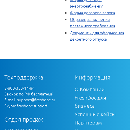
энергоснабжения
Форма договора залога
Образец заполнения
платежного требования
Документы для оформления
декретного отпуска
Техподдержка
Информация
8-800-333-14-84
О Компании
Звонок по РФ бесплатный
FreshDoc для
E-mail:
support@freshdoc.ru
бизнеса
Skype: freshdoc.support
Успешные кейсы
Отдел продаж
Партнерам
+7 (495) 212-14-84