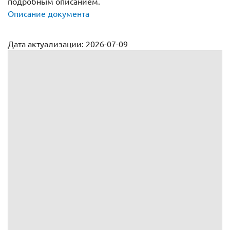
подробным описанием.
Описание документа
Дата актуализации: 2026-07-09
Агентский договор на покупку недвижимости
№
г.
, именуемое(ый, ая) в дальнейшем
, в лице
,
действующего(ей) на основании
,
, именуемое(ый, ая) в дальнейшем
, в лице
,
действующего(ей) на основании
,
вместе именуемые Стороны, а индивидуально – Сторона,