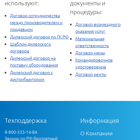
используют:
документы и
процедуры:
Договор сотрудничества
между производителем и
Договор возмездного
продавцом
оказания услуг
Дилерский договор по ГК РФ
Материальная
Шаблон дилерского
ответственность
договора
Договор мены
Дилерский договор на
Командировочное
поставку оборудования
удостоверение
Дилерский договор с
Договор ренты
дистрибьютором
Техподдержка
Информация
8-800-333-14-84
О Компании
Звонок по РФ бесплатный