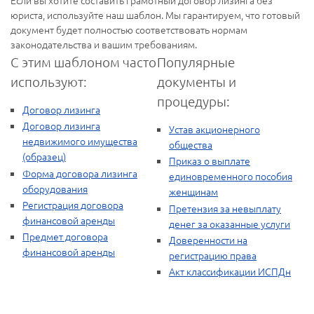
юриста, используйте наш шаблон. Мы гарантируем, что готовый
документ будет полностью соответствовать нормам
законодательства и вашим требованиям.
С этим шаблоном часто
Популярные
используют:
документы и
процедуры:
Договор лизинга
Договор лизинга
Устав акционерного
недвижимого имущества
общества
(образец)
Приказ о выплате
Форма договора лизинга
единовременного пособия
оборудования
женщинам
Регистрация договора
Претензия за невыплату
финансовой аренды
денег за оказанные услуги
Предмет договора
Доверенности на
финансовой аренды
регистрацию права
Акт классификации ИСПДн