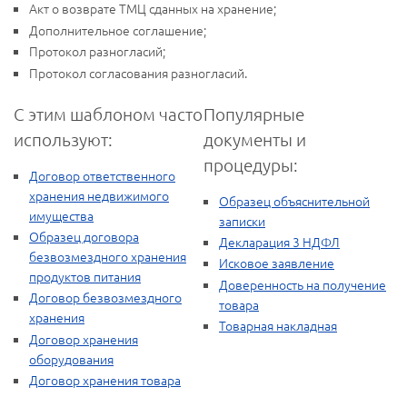
Акт о возврате ТМЦ сданных на хранение;
Дополнительное соглашение;
Протокол разногласий;
Протокол согласования разногласий.
С этим шаблоном часто
Популярные
используют:
документы и
процедуры:
Договор ответственного
хранения недвижимого
Образец объяснительной
имущества
записки
Образец договора
Декларация 3 НДФЛ
безвозмездного хранения
Исковое заявление
продуктов питания
Доверенность на получение
Договор безвозмездного
товара
хранения
Товарная накладная
Договор хранения
оборудования
Договор хранения товара