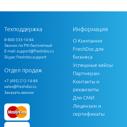
Техподдержка
Информация
8-800-333-14-84
О Компании
Звонок по РФ бесплатный
FreshDoc для
E-mail:
support@freshdoc.ru
бизнеса
Skype: freshdoc.support
Успешные кейсы
Отдел продаж
Партнерам
+7 (495) 212-14-84
Контакты и
sales@freshdoc.ru
реквизиты
Заказать звонок
Для СМИ
Лицензии и
сертификаты