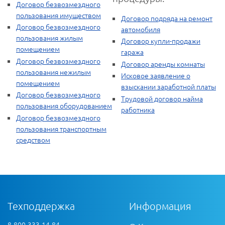
Договор безвозмездного
пользования имуществом
Договор подряда на ремонт
Договор безвозмездного
автомобиля
пользования жилым
Договор купли-продажи
помещением
гаража
Договор безвозмездного
Договор аренды комнаты
пользования нежилым
Исковое заявление о
помещением
взыскании заработной платы
Договор безвозмездного
Трудовой договор найма
пользования оборудованием
работника
Договор безвозмездного
пользования транспортным
средством
Техподдержка
Информация
8-800-333-14-84