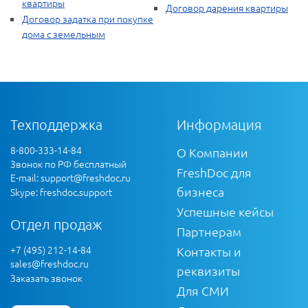
квартиры
Договор дарения квартиры
Договор задатка при покупке
дома с земельным
Техподдержка
Информация
8-800-333-14-84
О Компании
Звонок по РФ бесплатный
FreshDoc для
E-mail:
support@freshdoc.ru
бизнеса
Skype: freshdoc.support
Успешные кейсы
Отдел продаж
Партнерам
+7 (495) 212-14-84
Контакты и
sales@freshdoc.ru
реквизиты
Заказать звонок
Для СМИ