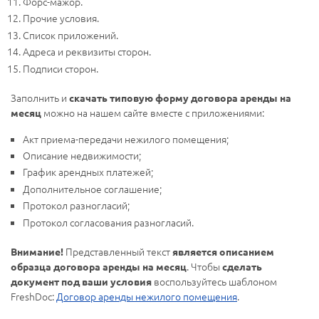
Форс-мажор.
Прочие условия.
Список приложений.
Адреса и реквизиты сторон.
Подписи сторон.
Заполнить и
скачать типовую форму договора аренды на
можно на нашем сайте вместе с приложениями:
месяц
Акт приема-передачи нежилого помещения;
Описание недвижимости;
График арендных платежей;
Дополнительное соглашение;
Протокол разногласий;
Протокол согласования разногласий.
Представленный текст
Внимание!
является описанием
. Чтобы
образца договора аренды на месяц
сделать
воспользуйтесь шаблоном
документ под ваши условия
FreshDoc:
Договор аренды нежилого помещения
.