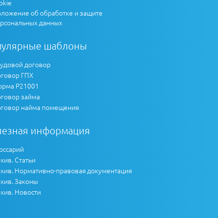
okie
ложение об обработке и защите
рсональных данных
пулярные шаблоны
удовой договор
говор ГПХ
рма Р21001
говор займа
говор найма помещения
лезная информация
оссарий
хив. Статьи
хив. Нормативно-правовая документация
хив. Законы
хив. Новости