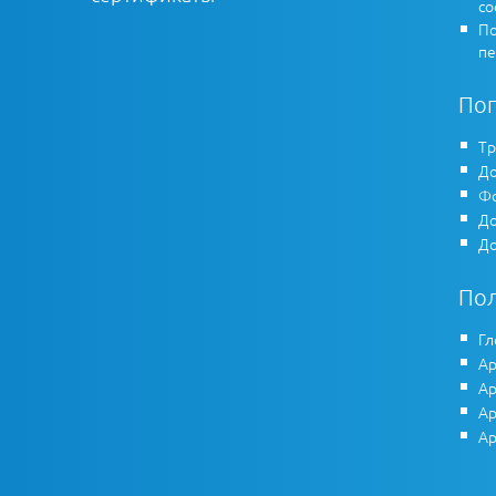
co
По
пе
По
Тр
До
Фо
До
До
По
Гл
Ар
Ар
Ар
Ар