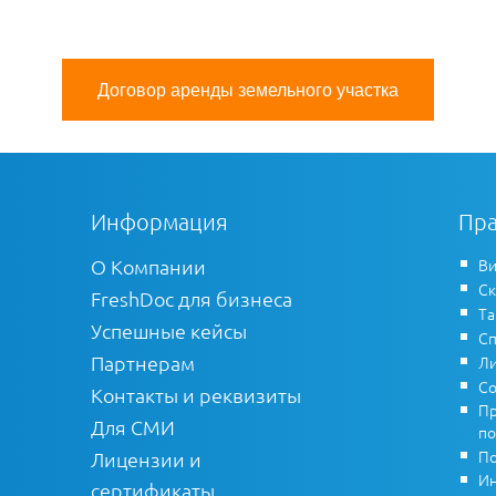
Договор аренды земельного участка
Информация
Пра
О Компании
Ви
Ск
FreshDoc для бизнеса
Т
Успешные кейсы
Сп
Партнерам
Ли
Со
Контакты и реквизиты
Пр
Для СМИ
по
По
Лицензии и
Ин
сертификаты