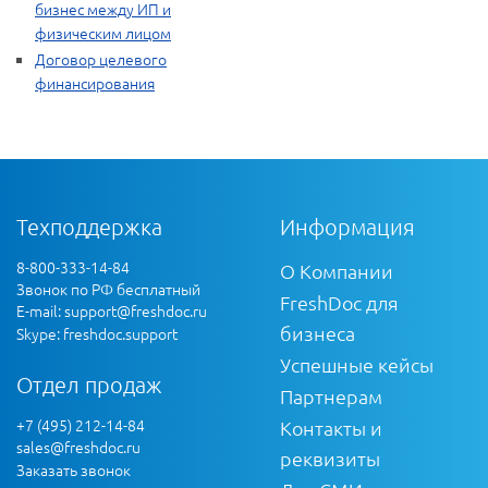
бизнес между ИП и
физическим лицом
Договор целевого
финансирования
Техподдержка
Информация
8-800-333-14-84
О Компании
Звонок по РФ бесплатный
FreshDoc для
E-mail:
support@freshdoc.ru
бизнеса
Skype: freshdoc.support
Успешные кейсы
Отдел продаж
Партнерам
+7 (495) 212-14-84
Контакты и
sales@freshdoc.ru
реквизиты
Заказать звонок