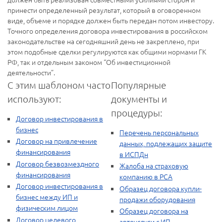
принести определенный результат, который в оговоренном
виде, объеме и порядке должен быть передан потом инвестору.
Точного определения договора инвестирования в российском
законодательстве на сегодняшний день не закреплено, при
этом подобные сделки регулируются как общими нормами ГК
РФ, так и отдельным законом “Об инвестиционной
деятельности”.
С этим шаблоном часто
Популярные
используют:
документы и
процедуры:
Договор инвестирования в
бизнес
Перечень персональных
Договор на привлечение
данных, подлежащих защите
финансирования
в ИСПДн
Договор безвозмездного
Жалоба на страховую
финансирования
компанию в РСА
Договор инвестирования в
Образец договора купли-
бизнес между ИП и
продажи оборудования
физическим лицом
Образец договора на
Договор целевого
автоуслуги с ИП