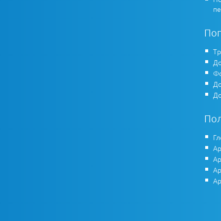
пе
По
Тр
До
Фо
До
До
По
Гл
Ар
Ар
Ар
Ар