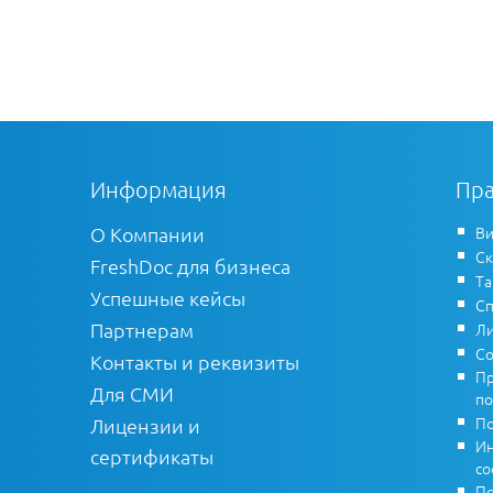
Информация
Пра
О Компании
Ви
Ск
FreshDoc для бизнеса
Т
Успешные кейсы
Сп
Партнерам
Ли
Со
Контакты и реквизиты
Пр
Для СМИ
по
По
Лицензии и
Ин
сертификаты
co
По