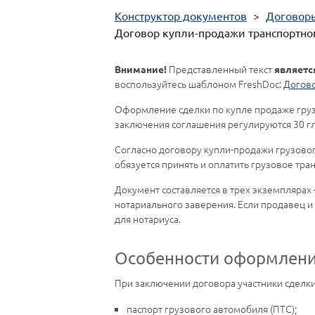
Конструктор документов
>
Договор
Договор купли-продажи транспортног
Представленный текст
Внимание!
являетс
воспользуйтесь шаблоном FreshDoc:
Догово
Оформление сделки по купле продаже груз
заключения соглашения регулируются 30 гл
Согласно договору купли-продажи грузовог
обязуется принять и оплатить грузовое тр
Документ составляется в трех экземплярах 
нотариального заверения. Если продавец и
для нотариуса.
Особенности оформлени
При заключении договора участники сделк
паспорт грузового автомобиля (ПТС);