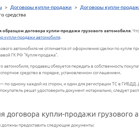
ы
>
Договоры купли-продажи
>
Договоры купли-продаж
о средства
. Ч
я образцом договора купли-продажи грузового автомобиля
р купли-продажи автомобиля
.
ового автомобиля не отличается от оформления сделки по купле пр
авой ГК РФ "Купля-продажа".
о автомобиля, продавец обязуется передать в собственность покупа
анспортное средство в порядке, установленном соглашением.
— по одному каждой из сторон, и один для регистрации ТС в ГИБДД.
 покупатель решат удостоверить документ нотариально, следует ра
я договора купли-продажи грузового 
и должны предоставить следующие документы: