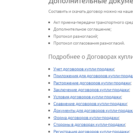
Дополнительные докумен
Составить и скачать договор можно на наш
Акт приема-передачи транспортного сред
Дополнительное соглашение;
Протокол разногласий;
Протокол согласования разногласий.
Подробнее о Договорах купли
Учет договоров купли-продажи
;
Приложения для договоров купли-прод
Расторжение договоров купли-продажи
;
Заключение договоров купли-продажи
;
Условия договоров купли-продажи
;
Сравнение договоров купли-продажи
;
Документы для договоров купли-продаж
Форма договоров купли-продажи
;
Стороны в договорах купли-продажи
;
Регистрация договоров купли-продажи
;