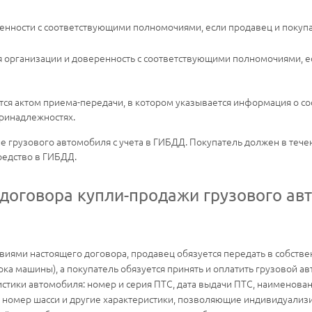
ренности с соответствующими полномочиями, если продавец и покуп
я организации и доверенность с соответствующими полномочиями, ес
ся актом приема-передачи, в котором указывается информация о со
принадлежностях.
ие грузового автомобиля с учета в ГИБДД. Покупатель должен в теч
редство в ГИБДД.
 договора купли-продажи грузового ав
овиями настоящего договора, продавец обязуется передать в собств
ка машины), а покупатель обязуется принять и оплатить грузовой ав
стики автомобиля: номер и серия ПТС, дата выдачи ПТС, наименовани
 номер шасси и другие характеристики, позволяющие индивидуализи