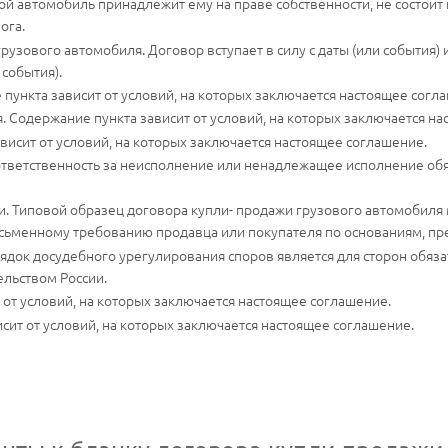
вой автомобиль принадлежит ему на праве собственности, не состоит
ога.
узового автомобиля. Договор вступает в силу с даты (или события) и
события).
 пункта зависит от условий, на которых заключается настоящее согл
 Содержание пункта зависит от условий, на которых заключается на
висит от условий, на которых заключается настоящее соглашение.
ответственность за неисполнение или ненадлежащее исполнение обяз
и. Типовой образец договора купли- продажи грузового автомобиля
исьменному требованию продавца или покупателя по основаниям, п
док досудебного урегулирования споров является для сторон обяз
ельством России.
от условий, на которых заключается настоящее соглашение.
сит от условий, на которых заключается настоящее соглашение.