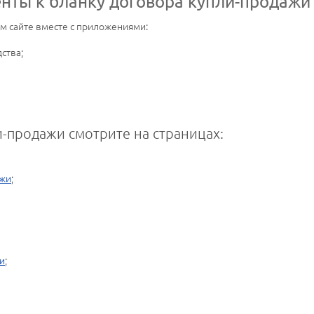
ты к бланку договора купли-продажи
ем сайте вместе с приложениями:
ства;
-продажи смотрите на страницах:
ажи
;
и
;