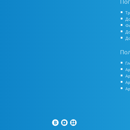
По
Тр
До
Фо
До
До
По
Гл
Ар
Ар
Ар
Ар