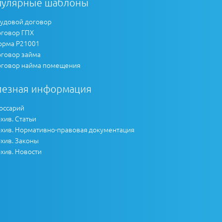
пулярные шаблоны
удовой договор
говор ГПХ
рма Р21001
говор займа
говор найма помещения
лезная информация
оссарий
хив. Статьи
хив. Нормативно-правовая документация
хив. Законы
хив. Новости