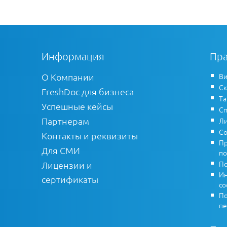
Информация
Пра
О Компании
Ви
Ск
FreshDoc для бизнеса
Т
Успешные кейсы
Сп
Партнерам
Ли
Со
Контакты и реквизиты
Пр
Для СМИ
по
По
Лицензии и
Ин
сертификаты
co
По
пе