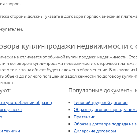
ия споров.
тежа стороны должны указать в договоре порядок внесения платеже
окупателем.
овора купли-продажи недвижимости с 
ически не отличается от обычной купли-продажи недвижимости. Сто
сти и договором купли-продажи недвижимости с отсрочкой платежа. 
ют о том, что на объект будет наложено обременение. В выписке из 
рить объект до полного погашения задолженности по договору купл
сможет.
уют:
Популярные документы и
 в употреблении образец
Типовой трудовой договор
го участка
Образец договора аренды неж
о
Претензии
Образец договора подряда на 
и техники
Дилерские договоры