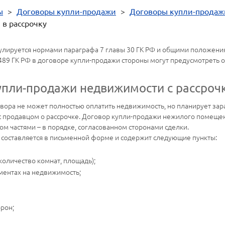
ы
>
Договоры купли-продажи
>
Договоры купли-продаж
в рассрочку
лируется нормами параграфа 7 главы 30 ГК РФ и общими положени
т. 489 ГК РФ в договоре купли-продажи стороны могут предусмотреть 
купли-продажи недвижимости с рассроч
вора не может полностью оплатить недвижимость, но планирует зар
 продавцом о рассрочке. Договор купли-продажи нежилого помещени
ом частями – в порядке, согласованном сторонами сделки.
 составляется в письменной форме и содержит следующие пункты:
количество комнат, площадь);
ментах на недвижимость;
орон;