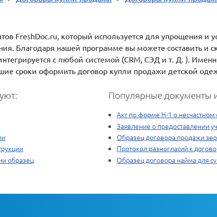
ов FreshDoc.ru, который используется для упрощения и у
ания. Благодаря нашей программе вы можете составить и с
нтегрируется с любой системой (CRM, СЭД и т. Д. ). Имен
айшие сроки оформить договор купли продажи детской оде
уют:
Популярные документы и
Акт по форме Н-1 о несчастном
Заявление о предоставлении уч
ми
Образец договора продажи зе
трукции
Протокол разногласий к догово
ии образец
Образец договора найма для с