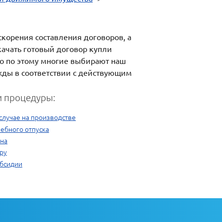
скорения составления договоров, а
качать готовый договор купли
но по этому многие выбирают наш
жды в соответствии с действующим
 процедуры:
 случае на производстве
ебного отпуска
рна
ру
убсидии