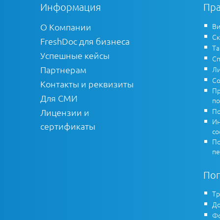
Информация
Пра
О Компании
Ви
Ск
FreshDoc для бизнеса
Т
Успешные кейсы
Сп
Партнерам
Ли
Со
Контакты и реквизиты
Пр
Для СМИ
по
По
Лицензии и
Ин
сертификаты
co
По
пе
По
Тр
До
Фо