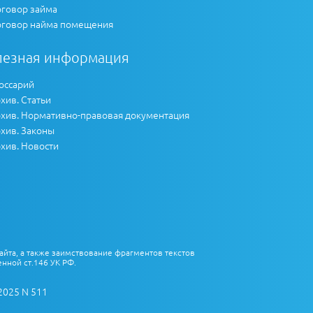
говор займа
говор найма помещения
лезная информация
оссарий
хив. Статьи
хив. Нормативно-правовая документация
хив. Законы
хив. Новости
айта, а также заимствование фрагментов текстов
нной ст.146 УК РФ.
2025 N 511