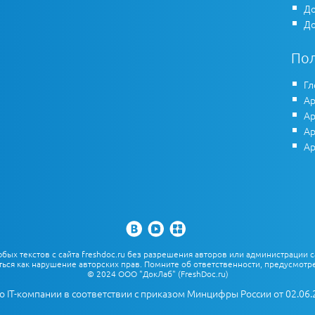
До
До
По
Гл
Ар
Ар
Ар
Ар
х текстов с сайта freshdoc.ru без разрешения авторов или администрации с
ться как нарушение авторских прав. Помните об ответственности, предусмотре
© 2024 ООО "ДокЛаб" (FreshDoc.ru)
о IT-компании в соответствии с приказом Минцифры России от 02.06.