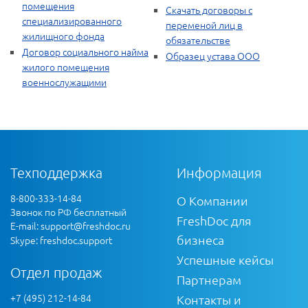
помещения
Скачать договоры с
специализированного
переменой лиц в
жилищного фонда
обязательстве
Договор социального найма
Образец устава ООО
жилого помещения
военнослужащими
Техподдержка
Информация
8-800-333-14-84
О Компании
Звонок по РФ бесплатный
FreshDoc для
E-mail:
support@freshdoc.ru
бизнеса
Skype: freshdoc.support
Успешные кейсы
Отдел продаж
Партнерам
+7 (495) 212-14-84
Контакты и