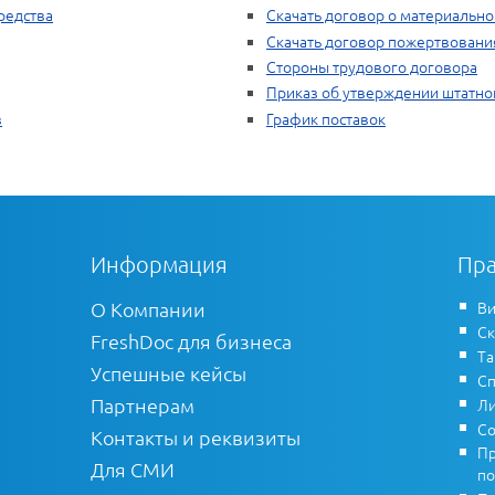
редства
Скачать договор о материально
Скачать договор пожертвовани
Стороны трудового договора
Приказ об утверждении штатно
в
График поставок
Информация
Пра
О Компании
Ви
Ск
FreshDoc для бизнеса
Т
Успешные кейсы
Сп
Партнерам
Ли
Со
Контакты и реквизиты
Пр
Для СМИ
по