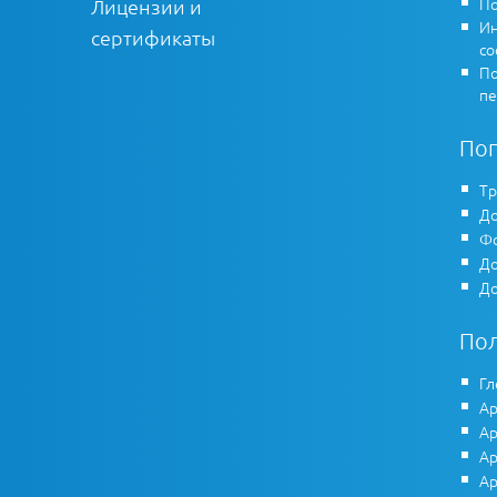
По
Лицензии и
Ин
сертификаты
co
По
пе
По
Тр
До
Фо
До
До
По
Гл
Ар
Ар
Ар
Ар