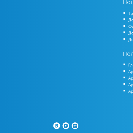
По
Тр
До
Фо
До
До
По
Гл
Ар
Ар
Ар
Ар