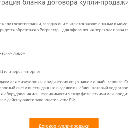
трация бланка договора купли-прода
ежали госрегистрации, сегодня они считаются заключенными в моме
придется обратиться в Росреестр – для оформления перехода права 
ческим лицом;
Ц или через интернет.
дажи для физических и юридических лиц в нашем онлайн-сервисе. С
просный лист и внести данные о сделке в шаблон, который подготов
ля, оборудования или недвижимости между физическими или юриди
мам действующего законодательства РФ.
Договор купли-продажи