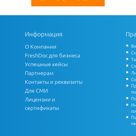
Информация
Пра
О Компании
Ви
Ск
FreshDoc для бизнеса
Т
Успешные кейсы
Сп
Партнерам
Ли
Со
Контакты и реквизиты
Пр
Для СМИ
по
По
Лицензии и
Ин
сертификаты
co
По
пе