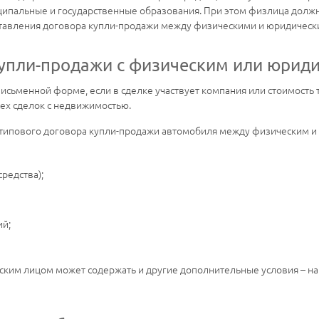
иципальные и государственные образования. При этом физлица долж
тавления договора купли-продажи между физическими и юридическ
купли-продажи с физическим или юрид
исьменной форме, если в сделке участвует компания или стоимость
сех сделок с недвижимостью.
 типового договора купли-продажи автомобиля между физическим и
редства);
ий;
ским лицом может содержать и другие дополнительные условия – на