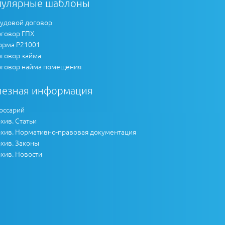
пулярные шаблоны
удовой договор
говор ГПХ
рма Р21001
говор займа
говор найма помещения
лезная информация
оссарий
хив. Статьи
хив. Нормативно-правовая документация
хив. Законы
хив. Новости