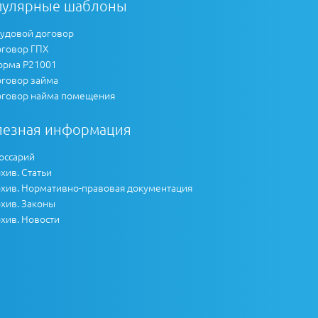
пулярные шаблоны
удовой договор
говор ГПХ
рма Р21001
говор займа
говор найма помещения
лезная информация
оссарий
хив. Статьи
хив. Нормативно-правовая документация
хив. Законы
хив. Новости