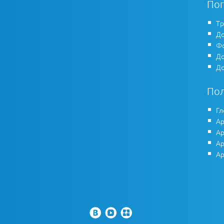
По
Тр
До
Фо
До
До
По
Гл
Ар
Ар
Ар
Ар