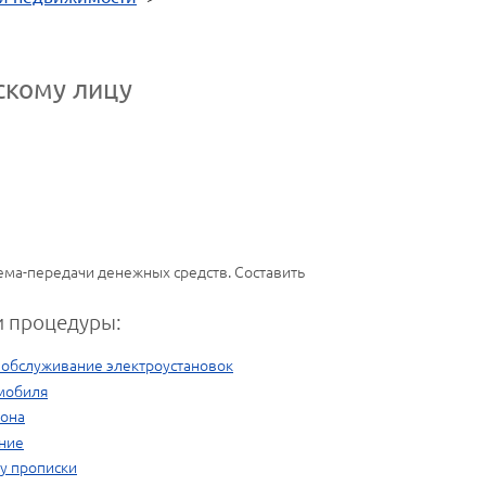
скому лицу
ема-передачи денежных средств. Составить
 процедуры:
е обслуживание электроустановок
мобиля
фона
ние
ту прописки