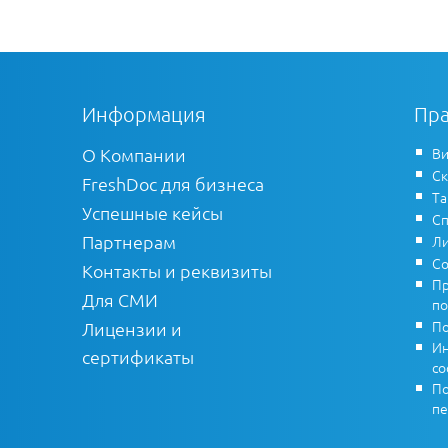
Информация
Пра
О Компании
Ви
Ск
FreshDoc для бизнеса
Т
Успешные кейсы
Сп
Партнерам
Ли
Со
Контакты и реквизиты
Пр
Для СМИ
по
По
Лицензии и
Ин
сертификаты
co
По
пе