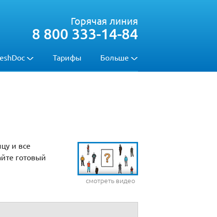
Горячая линия
8 800 333-14-84
eshDoc
Тарифы
Больше
цу и все
айте готовый
смотреть видео