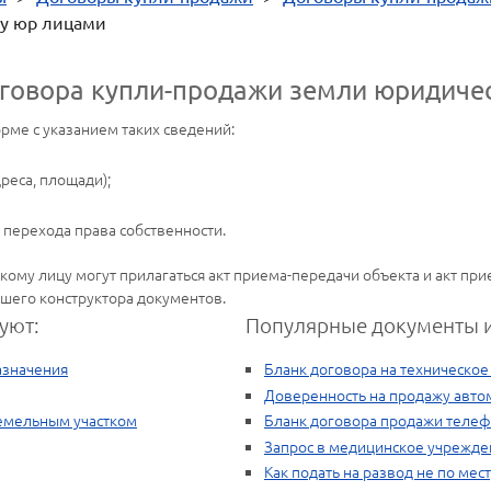
у юр лицами
говора купли-продажи земли юридиче
ме с указанием таких сведений:
реса, площади);
 перехода права собственности.
ому лицу могут прилагаться акт приема-передачи объекта и акт при
шего конструктора документов.
уют:
Популярные документы и
азначения
Бланк договора на техническо
Доверенность на продажу авто
земельным участком
Бланк договора продажи теле
Запрос в медицинское учрежде
Как подать на развод не по мес