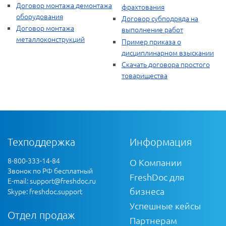
Договор монтажа демонтажа
фрахтования
оборудования
Договор субподряда на
Договор монтажа
выполнение работ
металлоконструкций
Пример приказа о
дисциплинарном взыскании
Скачать договора простого
товарищества
Техподдержка
Информация
8-800-333-14-84
О Компании
Звонок по РФ бесплатный
FreshDoc для
E-mail:
support@freshdoc.ru
бизнеса
Skype: freshdoc.support
Успешные кейсы
Отдел продаж
Партнерам