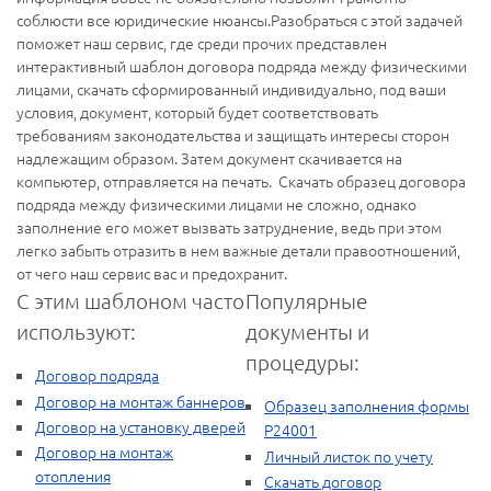
соблюсти все юридические нюансы.Разобраться с этой задачей
поможет наш сервис, где среди прочих представлен
интерактивный шаблон договора подряда между физическими
лицами, скачать сформированный индивидуально, под ваши
условия, документ, который будет соответствовать
требованиям законодательства и защищать интересы сторон
надлежащим образом. Затем документ скачивается на
компьютер, отправляется на печать. Скачать образец договора
подряда между физическими лицами не сложно, однако
заполнение его может вызвать затруднение, ведь при этом
легко забыть отразить в нем важные детали правоотношений,
от чего наш сервис вас и предохранит.
С этим шаблоном часто
Популярные
используют:
документы и
процедуры:
Договор подряда
Договор на монтаж баннеров
Образец заполнения формы
Договор на установку дверей
Р24001
Договор на монтаж
Личный листок по учету
отопления
Скачать договор