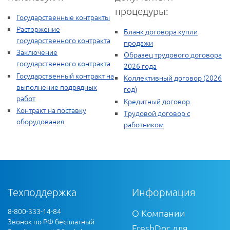
процедуры:
Государственные контракты
Расторжение
Бланк договора купли
государственного контракта
продажи
Заключение
Образец трудового договора
государственного контракта
2026 года
Государственный контракт на
Коллективный договор (2026
выполнение подрядных
год)
работ
Кредитный договор
Контракт на поставку
Трудовой договор с
оборудования
работником
Техподдержка
Информация
8-800-333-14-84
О Компании
Звонок по РФ бесплатный
FreshDoc для