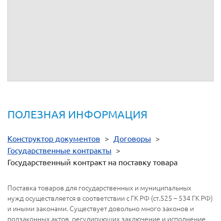
ИНН:
ИНН:
КПП:
КПП:
Р/сч:
Р/сч:
Банк:
Банк:
БИК:
БИК:
Кор/сч:
Кор/сч:
От имени
__________
От имени
__________
ПОЛЕЗНАЯ ИНФОРМАЦИЯ
Конструктор документов
>
Договоры
>
Государственные контракты
>
Государственный контракт на поставку товара
Поставка товаров для государственных и муниципальных
нужд осуществляется в соответствии с ГК РФ (ст.525 – 534 ГК РФ)
и иными законами. Существует довольно много законов и
подзаконных актов, регулирующих заключение и исполнение