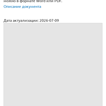
можно в формате Word или PDF.
Описание документа
Дата актуализации: 2026-07-09
Государственный контракт на поставку товара
№
г.
, именуемое(ый, ая) в дальнейшем
, в лице
,
действующего(ей) на основании
,
, именуемое(ый, ая) в дальнейшем
, в лице
,
действующего(ей) на основании
,