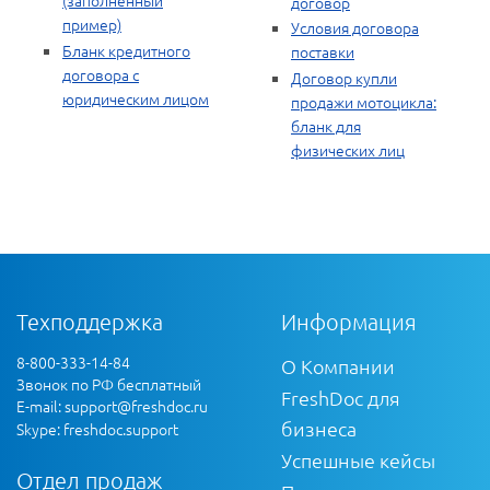
(заполненный
договор
пример)
Условия договора
Бланк кредитного
поставки
договора с
Договор купли
юридическим лицом
продажи мотоцикла:
бланк для
физических лиц
Техподдержка
Информация
8-800-333-14-84
О Компании
Звонок по РФ бесплатный
FreshDoc для
E-mail:
support@freshdoc.ru
бизнеса
Skype: freshdoc.support
Успешные кейсы
Отдел продаж