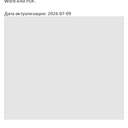
Word или PDF.
Дата актуализации: 2026-07-09
Кредитные договоры
Кредитный договор
Договор коммерческого кредита
Договор об открытии невозобновляемой кредитной
линии
Договор товарного кредита
Договор об открытии возобновляемой кредитной линии