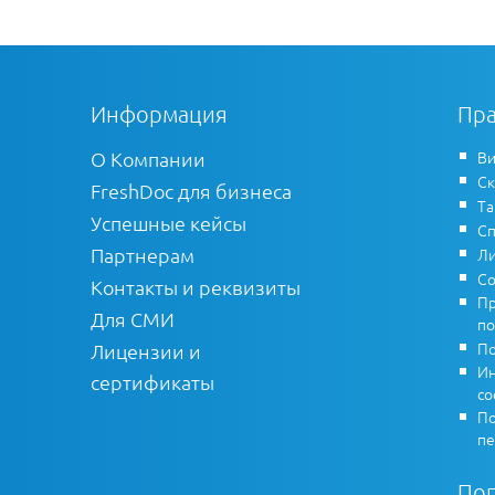
Информация
Пра
О Компании
Ви
Ск
FreshDoc для бизнеса
Т
Успешные кейсы
Сп
Партнерам
Ли
Со
Контакты и реквизиты
Пр
Для СМИ
по
По
Лицензии и
Ин
сертификаты
co
По
пе
По