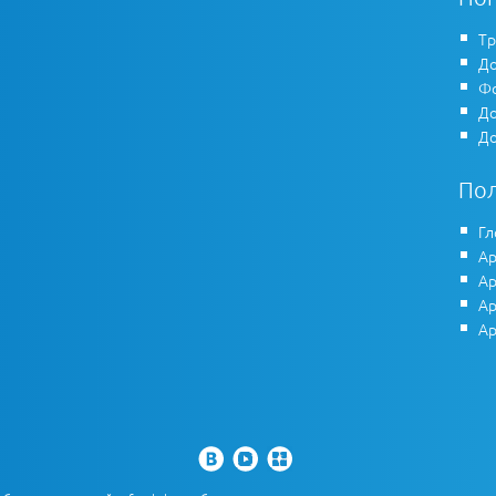
Тр
До
Фо
До
До
По
Гл
Ар
Ар
Ар
Ар