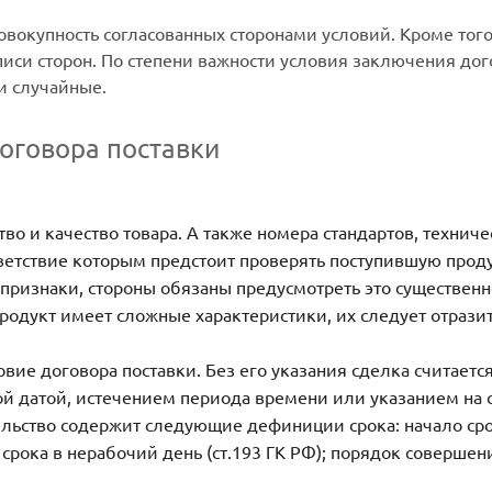
вокупность согласованных сторонами условий. Кроме того,
писи сторон. По степени важности условия заключения до
и случайные.
оговора поставки
во и качество товара. А также номера стандартов, техниче
ветствие которым предстоит проверять поступившую проду
признаки, стороны обязаны предусмотреть это существенн
продукт имеет сложные характеристики, их следует отрази
вие договора поставки. Без его указания сделка считается
ой датой, истечением периода времени или указанием на
тельство содержит следующие дефиниции срока: начало ср
 срока в нерабочий день (ст.193 ГК РФ); порядок соверше