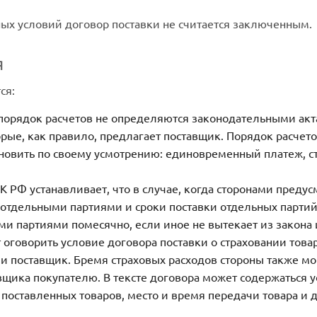
ных условий договор поставки не считается заключенным.
я
ся:
 порядок расчетов не определяются законодательными ак
торые, как правило, предлагает поставщик. Порядок расчет
ановить по своему усмотрению: единовременный платеж, с
ГК РФ устанавливает, что в случае, когда сторонами предус
 отдельными партиями и сроки поставки отдельных партий
и партиями помесячно, если иное не вытекает из закона 
т оговорить условие договора поставки о страховании това
ли поставщик. Бремя страховых расходов стороны также мо
вщика покупателю. В тексте договора может содержаться 
поставленных товаров, место и время передачи товара и д