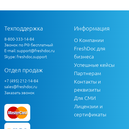
Техподдержка
Информация
8-800-333-14-84
О Компании
Звонок по РФ бесплатный
FreshDoc для
E-mail:
support@freshdoc.ru
бизнеса
Skype: freshdoc.support
Успешные кейсы
Отдел продаж
Партнерам
+7 (495) 212-14-84
Контакты и
sales@freshdoc.ru
реквизиты
Заказать звонок
Для СМИ
Лицензии и
сертификаты