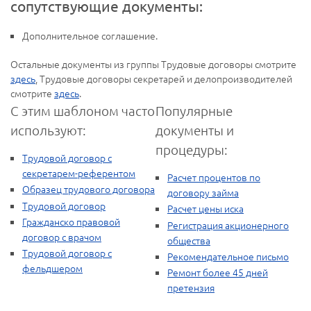
сопутствующие документы:
Дополнительное соглашение.
Остальные документы из группы Трудовые договоры смотрите
здесь
, Трудовые договоры секретарей и делопроизводителей
смотрите
здесь
.
С этим шаблоном часто
Популярные
используют:
документы и
процедуры:
Трудовой договор с
секретарем-референтом
Расчет процентов по
Образец трудового договора
договору займа
Трудовой договор
Расчет цены иска
Гражданско правовой
Регистрация акционерного
договор с врачом
общества
Трудовой договор с
Рекомендательное письмо
фельдшером
Ремонт более 45 дней
претензия