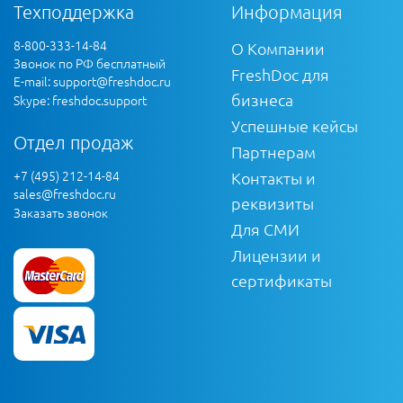
Техподдержка
Информация
8-800-333-14-84
О Компании
Звонок по РФ бесплатный
FreshDoc для
E-mail:
support@freshdoc.ru
бизнеса
Skype: freshdoc.support
Успешные кейсы
Отдел продаж
Партнерам
+7 (495) 212-14-84
Контакты и
sales@freshdoc.ru
реквизиты
Заказать звонок
Для СМИ
Лицензии и
сертификаты