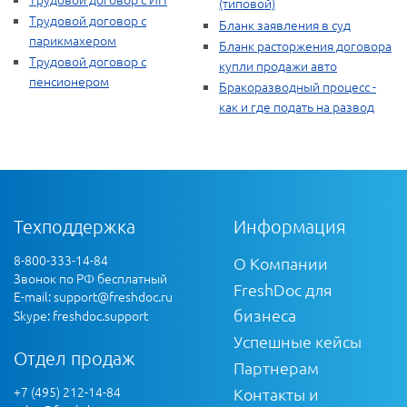
(типовой)
Трудовой договор с
Бланк заявления в суд
парикмахером
Бланк расторжения договора
Трудовой договор с
купли продажи авто
пенсионером
Бракоразводный процесс -
как и где подать на развод
Техподдержка
Информация
8-800-333-14-84
О Компании
Звонок по РФ бесплатный
FreshDoc для
E-mail:
support@freshdoc.ru
бизнеса
Skype: freshdoc.support
Успешные кейсы
Отдел продаж
Партнерам
+7 (495) 212-14-84
Контакты и