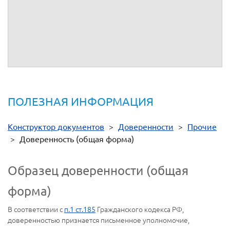
желанию, тексты доверенностей вы можете объединить и
подписать одну общую доверенность. Если доверенность
составляется от имени организации, то в настройках
опросного листа следует выбрать “Доверитель –
Юридическое лицо”. Благодарим вас за обращение.
ПОЛЕЗНАЯ ИНФОРМАЦИЯ
Конструктор документов
>
Доверенности
>
Прочие
>
Доверенность (общая форма)
Образец доверенности (общая
форма)
В соответствии с
п.1 ст.185
Гражданского кодекса РФ,
доверенностью признается письменное уполномочие,