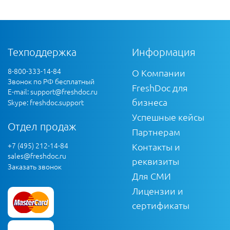
Техподдержка
Информация
8-800-333-14-84
О Компании
Звонок по РФ бесплатный
FreshDoc для
E-mail:
support@freshdoc.ru
бизнеса
Skype: freshdoc.support
Успешные кейсы
Отдел продаж
Партнерам
+7 (495) 212-14-84
Контакты и
sales@freshdoc.ru
реквизиты
Заказать звонок
Для СМИ
Лицензии и
сертификаты