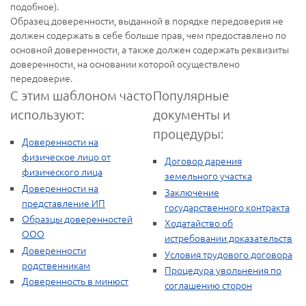
подобное).
Образец доверенности, выданной в порядке передоверия не
должен содержать в себе больше прав, чем предоставлено по
основной доверенности, а также должен содержать реквизиты
доверенности, на основании которой осуществлено
передоверие.
С этим шаблоном часто
Популярные
используют:
документы и
процедуры:
Доверенности на
физическое лицо от
Договор дарения
физического лица
земельного участка
Доверенности на
Заключение
представление ИП
государственного контракта
Образцы доверенностей
Ходатайство об
ООО
истребовании доказательств
Доверенности
Условия трудового договора
родственникам
Процедура увольнения по
Доверенность в минюст
соглашению сторон