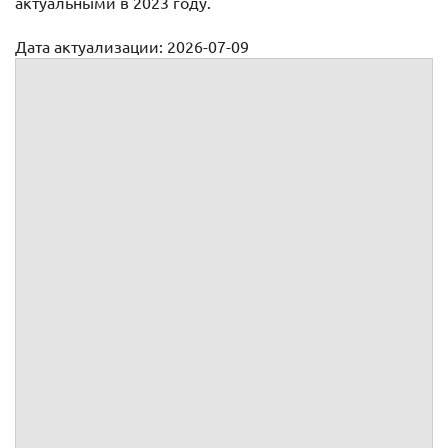
актуальными в 2023 году.
Дата актуализации: 2026-07-09
Доверенность (общая форма)
Доверенность №
Я,
,
года рождения,
пол, паспорт
, выдан
г., код
подразделения
, зарегистрированный по адресу:
, доверяю
представителю:
,
года рождения,
пол, паспорт
, выдан
г., код
подразделения
, зарегистрированный по адресу:
,