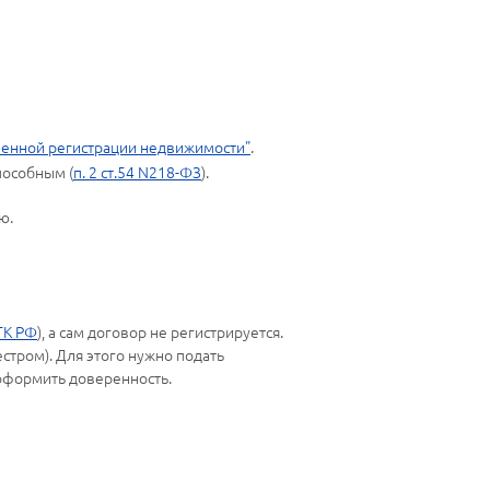
ственной регистрации недвижимости"
.
пособным (
п. 2 ст.54 N218-ФЗ
).
ю.
 ГК РФ
), а сам договор не регистрируется.
тром). Для этого нужно подать
 оформить доверенность.