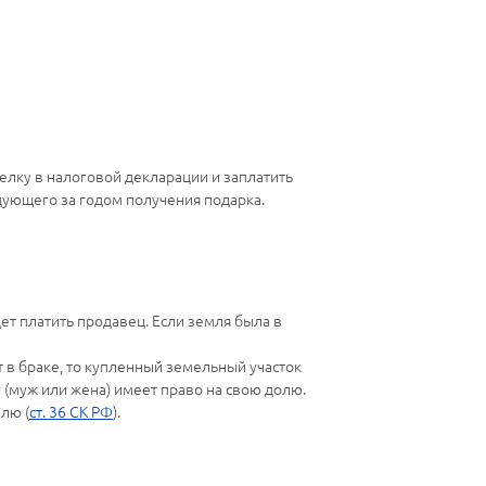
елку в налоговой декларации и заплатить
едующего за годом получения подарка.
дет платить продавец. Если земля была в
 в браке, то купленный земельный участок
г (муж или жена) имеет право на свою долю.
лю (
ст. 36 СК РФ
).