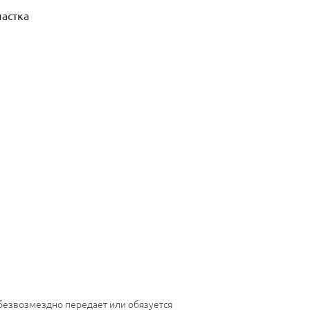
астка
 безвозмездно передает или обязуется