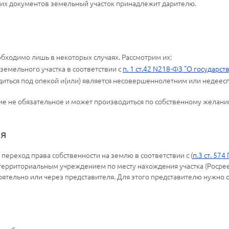
ких документов земельный участок принадлежит дарителю.
бходимо лишь в некоторых случаях. Рассмотрим их:
емельного участка в соответствии с
п. 1 ст.42 N218-ФЗ "О государ
иться под опекой и(или) является несовершеннолетним или недеес
ие не обязательное и может производиться по собственному желани
ия
 переход права собственности на землю в соответствии с (
п.3 ст. 574
ерриториальным учреждением по месту нахождения участка (Росреес
ятельно или через представителя. Для этого представителю нужно