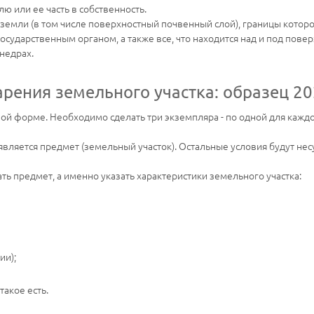
ю или ее часть в собственность.
и земли (в том числе поверхностный почвенный слой), границы котор
ударственным органом, а также все, что находится над и под повер
недрах.
арения земельного участка: образец 20
й форме. Необходимо сделать три экземпляра - по одной для каждо
вляется предмет (земельный участок). Остальные условия будут не
ь предмет, а именно указать характеристики земельного участка:
ии);
такое есть.