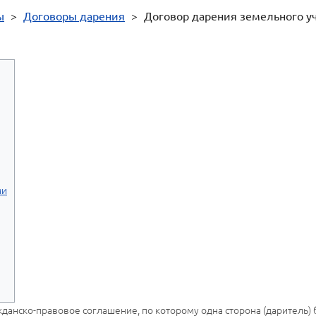
ы
>
Договоры дарения
>
Договор дарения земельного уч
ми
жданско-правовое соглашение, по которому одна сторона (даритель)