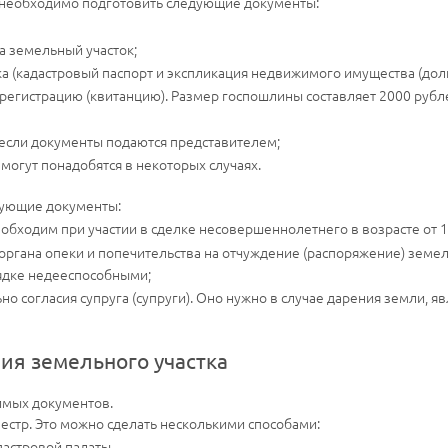
 необходимо подготовить следующие документы:
 земельный участок;
 (кадастровый паспорт и экспликация недвижимого имущества (доли
егистрацию (квитанцию). Размер госпошлины составляет 2000 рубле
если документы подаются представителем;
могут понадобятся в некоторых случаях.
дующие документы:
обходим при участии в сделке несовершеннолетнего в возрасте от 14
 органа опеки и попечительства на отчуждение (распоряжение) земел
ядке недееспособными;
но согласия супруга (супруги). Оно нужно в случае дарения земли, 
я земельного участка
имых документов.
еестр. Это можно сделать несколькими способами:
дастровой палаты.