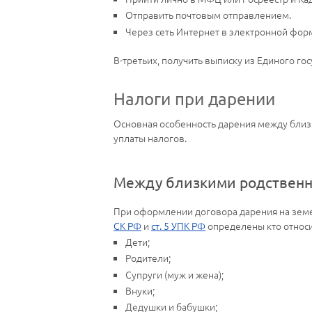
Отправить почтовым отправлением.
Через сеть Интернет в электронной фор
В-третьих, получить выписку из Единого го
Налоги при дарении
Основная особенность дарения между близ
уплаты налогов.
Между близкими родствен
При оформлении договора дарения на земе
СК РФ
и
ст. 5 УПК РФ
определены кто относи
Дети;
Родители;
Супруги (муж и жена);
Внуки;
Дедушки и бабушки;