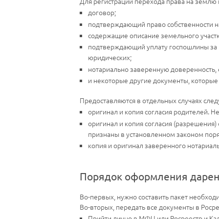
Для регистрации перехода права на землю
договор;
подтверждающий право собственности на
содержащие описание земельного участка
подтверждающий уплату госпошлины за р
юридических;
нотариально заверенную доверенность, 
и некоторые другие документы, которые 
Предоставляются в отдельных случаях сле
оригинал и копия согласия родителей. Не
оригинал и копия согласия (разрешения)
признаны в установленном законом пор
копия и оригинал заверенного нотариаль
Порядок оформления дарени
Во-первых, нужно составить пакет необход
Во-вторых, передать все документы в Роср
Прийти лично в МФЦ или Росреестр и Ка