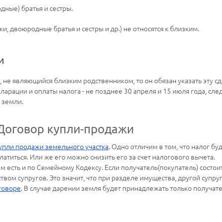
ные) братья и сестры.
и, двоюродные братья и сестры и др.) не относятся к близким.
и
 не являющийся близким родственником, то он обязан указать эту сд
арации и оплаты налога - не позднее 30 апреля и 15 июля года, сл
 земли.
Договор купли-продажи
упли продажи земельного участка
. Одно отличим в том, что налог бу
платиться. Или же его можно снизить его за счет налогового вычета.
 есть и по Семейному Кодексу. Если получатель(покупатель) состоит
вом супругов. Это значит, что при разделе имущества, другой супру
говоре
. В случае дарении земля будет принадлежать только получате