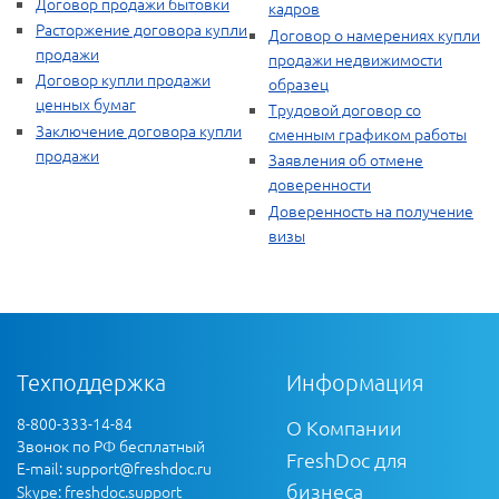
Договор продажи бытовки
кадров
Расторжение договора купли
Договор о намерениях купли
продажи
продажи недвижимости
Договор купли продажи
образец
ценных бумаг
Трудовой договор со
Заключение договора купли
сменным графиком работы
продажи
Заявления об отмене
доверенности
Доверенность на получение
визы
Техподдержка
Информация
8-800-333-14-84
О Компании
Звонок по РФ бесплатный
FreshDoc для
E-mail:
support@freshdoc.ru
бизнеса
Skype: freshdoc.support