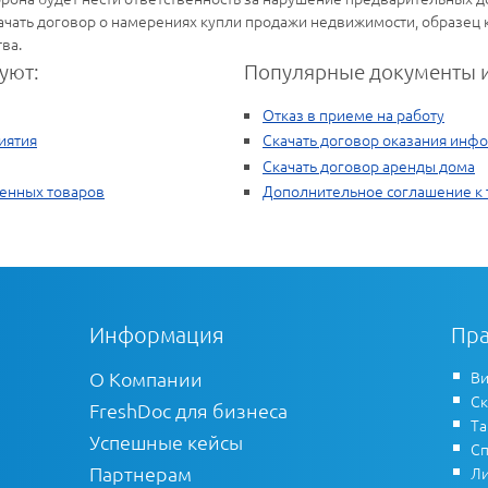
качать договор о намерениях купли продажи недвижимости, образец
ва.
уют:
Популярные документы и
Отказ в приеме на работу
иятия
Скачать договор оказания инф
Скачать договор аренды дома
енных товаров
Дополнительное соглашение к 
Информация
Пра
О Компании
Ви
Ск
FreshDoc для бизнеса
Т
Успешные кейсы
Сп
Партнерам
Ли