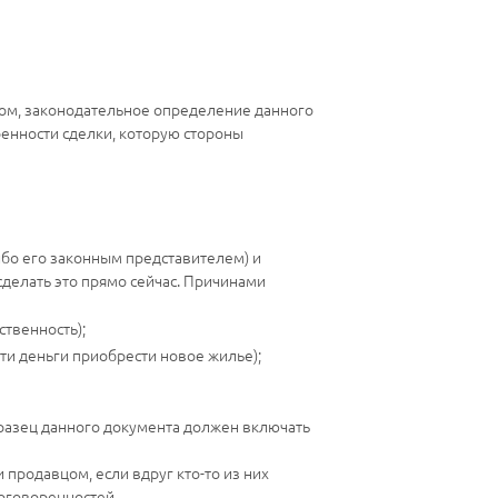
ом, законодательное определение данного
ренности сделки, которую стороны
бо его законным представителем) и
сделать это прямо сейчас. Причинами
твенность);
эти деньги приобрести новое жилье);
бразец данного документа должен включать
продавцом, если вдруг кто-то из них
договоренностей.