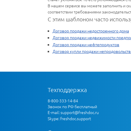
В нашем сервисе вы можете заполнить и с
соответствии требованиями законодательст
С этим шаблоном часто использ
Договор продажи недостроенного дома
Договор продажи недвижимости предпр
Договор продажи нефтепродуктов
Договор купли продажи непродовольств
Техподдержка
8-800-333-14-84
Звонок по РФ бесплатный
E-mail:
support@freshdoc.ru
Skype: freshdoc.support