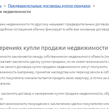
ы
>
Предварительные договоры купли-продажи
>
жи недвижимости
дажи недвижимости по-другому называют предварительным договор
. Подобное соглашения обычно фиксирует в себе все основные догово
мерениях купли продажи недвижимости
мости заключается между собственником недвижимого объекта (ли
н желает заключить сделку купли-продажи, но не имеет возможность 
 не самого договора купли продажи недвижимости могут послужить:
ижимость (например, принятие наследства или переход земли в собс
то покупатель сначала пытается продать свою квартиру, а потом за 
пателю.
на заключить договор о намерениях купли продажи недвижимости, о
и.
ит возможность понуждения к заключению сделки покупателем или 
торона будет нести ответственность за нарушение предварительных 