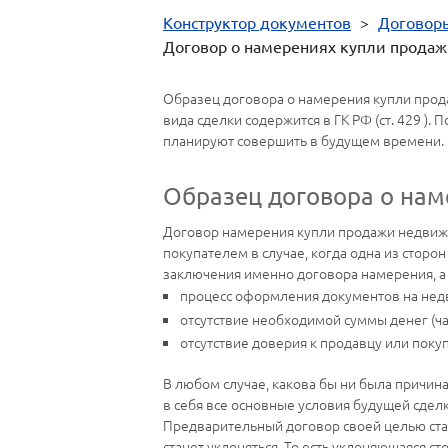
Конструктор документов
>
Договор
Договор о намерениях купли прода
Образец договора о намерения купли про
вида сделки содержится в ГК РФ (ст. 429 )
планируют совершить в будущем времени.
Образец договора о на
Договор намерения купли продажи недвижи
покупателем в случае, когда одна из сторо
заключения именно договора намерения, а
процесс оформления документов на недв
отсутствие необходимой суммы денег (час
отсутствие доверия к продавцу или поку
В любом случае, какова бы ни была причи
в себя все основные условия будущей сделк
Предварительный договор своей целью став
станет уклоняться. То есть уклоняющаяся с