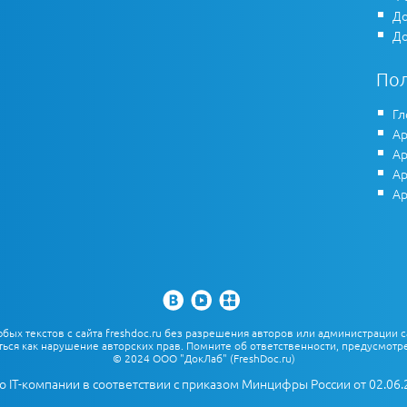
До
До
По
Гл
Ар
Ар
Ар
Ар
х текстов с сайта freshdoc.ru без разрешения авторов или администрации с
ться как нарушение авторских прав. Помните об ответственности, предусмотре
© 2024 ООО "ДокЛаб" (FreshDoc.ru)
о IT-компании в соответствии с приказом Минцифры России от 02.06.