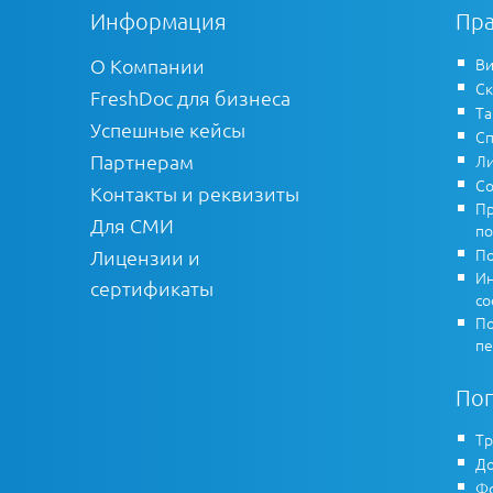
Информация
Пра
О Компании
Ви
Ск
FreshDoc для бизнеса
Т
Успешные кейсы
Сп
Партнерам
Ли
Со
Контакты и реквизиты
Пр
Для СМИ
по
По
Лицензии и
Ин
сертификаты
co
По
пе
По
Тр
До
Фо