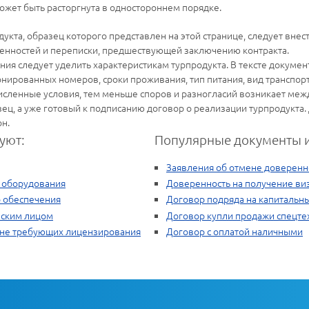
ожет быть расторгнута в одностороннем порядке.
дукта, образец которого представлен на этой странице, следует вне
енностей и переписки, предшествующей заключению контракта.
ия следует уделить характеристикам турпродукта. В тексте докумен
ронированных номеров, сроки проживания, тип питания, вид транспо
сленные условия, тем меньше споров и разногласий возникает межд
ец, а уже готовый к подписанию договор о реализации турпродукта.
н.
уют:
Популярные документы и
Заявления об отмене доверенн
 оборудования
Доверенность на получение ви
 обеспечения
Договор подряда на капитальн
еским лицом
Договор купли продажи спецте
; не требующих лицензирования
Договор с оплатой наличными