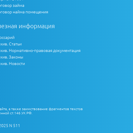
говор займа
говор найма помещения
лезная информация
оссарий
хив. Статьи
хив. Нормативно-правовая документация
хив. Законы
хив. Новости
айта, а также заимствование фрагментов текстов
нной ст.146 УК РФ.
2025 N 511