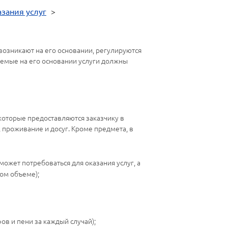
зания услуг
>
возникают на его основании, регулируются
яемые на его основании услуги должны
 которые предоставляются заказчику в
, проживание и досуг. Кроме предмета, в
ожет потребоваться для оказания услуг, а
ном объеме);
ов и пени за каждый случай);