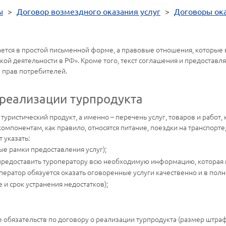
ы
>
Договор возмездного оказания услуг
>
Договоры ока
ется в простой письменной форме, а правовые отношения, которые 
ой деятельности в РФ». Кроме того, текст соглашения и предоставл
е прав потребителей.
 реализации турпродукта
уристический продукт, а именно – перечень услуг, товаров и работ,
компонентам, как правило, относятся питание, поездки на транспорте
 указать:
е рамки предоставления услуг);
 предоставить туроператору всю необходимую информацию, которая м
оператор обязуется оказать оговоренные услуги качественно и в пол
 и срок устранения недостатков);
 обязательств по договору о реализации турпродукта (размер штраф