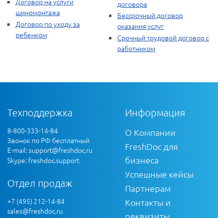
Договор на услуги
договора
шиномонтажа
Бессрочный договор
Договор по уходу за
оказания услуг
ребенком
Срочный трудовой договор с
работником
Техподдержка
Информация
8-800-333-14-84
О Компании
Звонок по РФ бесплатный
FreshDoc для
E-mail:
support@freshdoc.ru
бизнеса
Skype: freshdoc.support
Успешные кейсы
Отдел продаж
Партнерам
+7 (495) 212-14-84
Контакты и
sales@freshdoc.ru
реквизиты