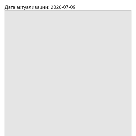
Дата актуализации: 2026-07-09
Доверенность на приватизацию квартиры (образец)
Доверенность №
Я,
,
года рождения,
пол, паспорт
, выдан
г., код
подразделения
, зарегистрированный по адресу:
, доверяю
,
года рождения,
пол, паспорт
, выдан
г., код
подразделения
, зарегистрированный по адресу:
,
представлять мои интересы во всех государственных
органах, органах местного самоуправления, учреждениях и