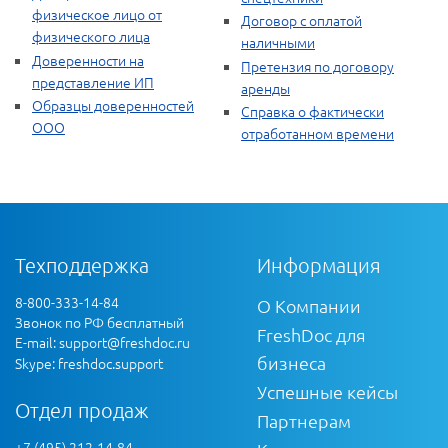
физическое лицо от
Договор с оплатой
физического лица
наличными
Доверенности на
Претензия по договору
представление ИП
аренды
Образцы доверенностей
Справка о фактически
ООО
отработанном времени
Техподдержка
Информация
8-800-333-14-84
О Компании
Звонок по РФ бесплатный
FreshDoc для
E-mail:
support@freshdoc.ru
бизнеса
Skype: freshdoc.support
Успешные кейсы
Отдел продаж
Партнерам
+7 (495) 212-14-84