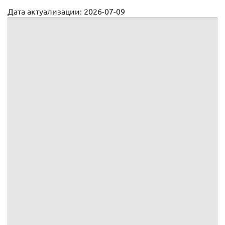
Дата актуализации: 2026-07-09
На получение почты
Доверенность №
Я,
,
года рождения,
пол, паспорт
, выдан
г., код
подразделения
, зарегистрированный по адресу:
, доверяю
представителю:
, ИНН
, ОГРН
, КПП
,
юридический адрес:
,
г. зарегистрированное
, в лице
,
года
рождения,
пол, паспорт
, выдан
г., код
подразделения
, зарегистрированного по адресу:
,