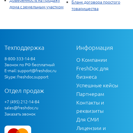
Доверенность на продажу
Бланк договора простого
дома с земельным участком
товарищества
Техподдержка
Информация
8-800-333-14-84
О Компании
Звонок по РФ бесплатный
FreshDoc для
E-mail:
support@freshdoc.ru
бизнеса
Skype: freshdoc.support
Успешные кейсы
Отдел продаж
Партнерам
+7 (495) 212-14-84
Контакты и
sales@freshdoc.ru
реквизиты
Заказать звонок
Для СМИ
Лицензии и