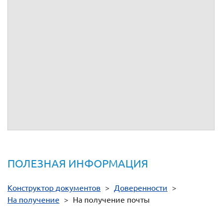
подтвердить свою личность паспортом. Паспорт
представляемого лица предъявлять не требуется.
Здравствуйте! В соответствии со ст. 185.1 Гражданского
кодекса РФ доверенность на получение корреспонденции,
за исключением ценной корреспонденции, может быть
удостоверена организацией, в которой доверитель
работает или учится. Для удостоверения Вашей
доверенности необходима подпись руководителя или
иного лица, уполномоченного на это учредительными
документами, с приложением печати учебного заведения.
Спасибо, что пользуетесь нашим сервисом!
ПОЛЕЗНАЯ ИНФОРМАЦИЯ
Конструктор документов
>
Доверенности
>
На получение
>
На получение почты