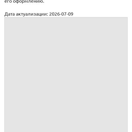
его оформлению.
Дата актуализации: 2026-07-09
Доверенность на получение заработной платы
Доверенность №
Я,
,
года рождения,
пол, паспорт
, выдан
г., код
подразделения
, зарегистрированный по адресу:
, доверяю
представителю:
, ИНН
, ОГРН
, КПП
,
юридический адрес:
,
г. зарегистрированное
, в лице
,
года