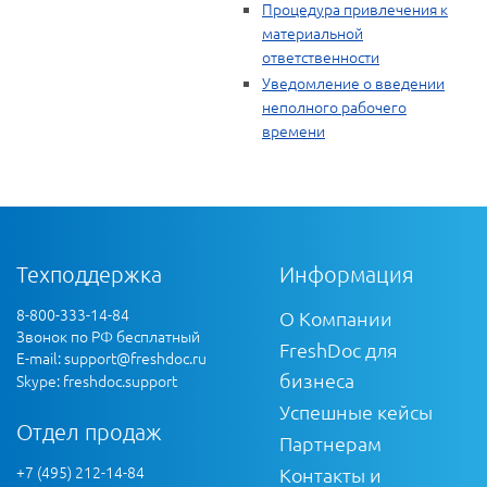
Процедура привлечения к
материальной
ответственности
Уведомление о введении
неполного рабочего
времени
Техподдержка
Информация
8-800-333-14-84
О Компании
Звонок по РФ бесплатный
FreshDoc для
E-mail:
support@freshdoc.ru
бизнеса
Skype: freshdoc.support
Успешные кейсы
Отдел продаж
Партнерам
+7 (495) 212-14-84
Контакты и