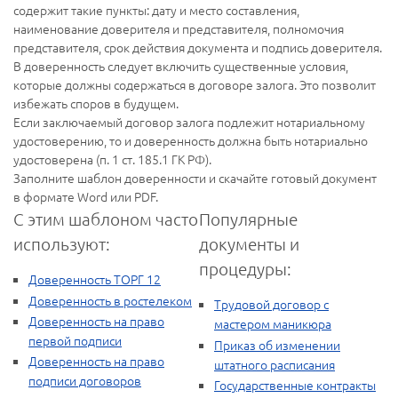
содержит такие пункты: дату и место составления,
наименование доверителя и представителя, полномочия
представителя, срок действия документа и подпись доверителя.
В доверенность следует включить существенные условия,
которые должны содержаться в договоре залога. Это позволит
избежать споров в будущем.
Если заключаемый договор залога подлежит нотариальному
удостоверению, то и доверенность должна быть нотариально
удостоверена (п. 1 ст. 185.1 ГК РФ).
Заполните шаблон доверенности и скачайте готовый документ
в формате Word или PDF.
С этим шаблоном часто
Популярные
используют:
документы и
процедуры:
Доверенность ТОРГ 12
Доверенность в ростелеком
Трудовой договор с
Доверенность на право
мастером маникюра
первой подписи
Приказ об изменении
Доверенность на право
штатного расписания
подписи договоров
Государственные контракты