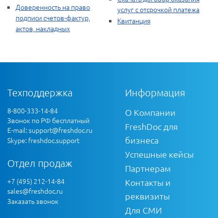
Доверенность на право
услуг с отсрочкой платежа
подписи счетов-фактур,
Квитанция
актов, накладных
Техподдержка
Информация
8-800-333-14-84
О Компании
Звонок по РФ бесплатный
FreshDoc для
E-mail:
support@freshdoc.ru
бизнеса
Skype: freshdoc.support
Успешные кейсы
Отдел продаж
Партнерам
+7 (495) 212-14-84
Контакты и
sales@freshdoc.ru
реквизиты
Заказать звонок
Для СМИ