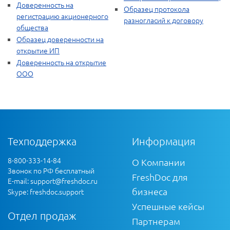
Доверенность на
Образец протокола
регистрацию акционерного
разногласий к договору
общества
Образец доверенности на
открытие ИП
Доверенность на открытие
ООО
Техподдержка
Информация
8-800-333-14-84
О Компании
Звонок по РФ бесплатный
FreshDoc для
E-mail:
support@freshdoc.ru
бизнеса
Skype: freshdoc.support
Успешные кейсы
Отдел продаж
Партнерам