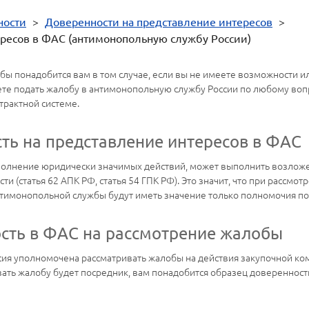
ности
>
Доверенности на представление интересов
>
ересов в ФАС (антимонопольную службу России)
ы понадобится вам в том случае, если вы не имеете возможности ил
ете подать жалобу в антимонопольную службу России по любому воп
трактной системе.
ть на представление интересов в ФАС
полнение юридически значимых действий, может выполнить возложе
и (статья 62 АПК РФ, статья 54 ГПК РФ). Это значит, что при рассм
нтимонопольной службы будут иметь значение только полномочия по
ость в ФАС на рассмотрение жалобы
я уполномочена рассматривать жалобы на действия закупочной коми
авать жалобу будет посредник, вам понадобится образец доверенност