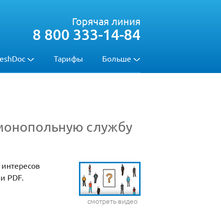
Горячая линия
8 800 333-14-84
eshDoc
Тарифы
Больше
имонопольную службу
 интересов
и PDF.
смотреть видео