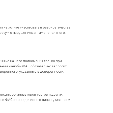
и не хотите участвовать в разбирательстве
росу – о нарушениях антимонопольного,
нные на него полномочия только при
отрении жалобы ФАС обязательно запросит
веренного, указанные в доверенности.
ссии, организаторов торгов и других
и в ФАС от юридического лица с указанием