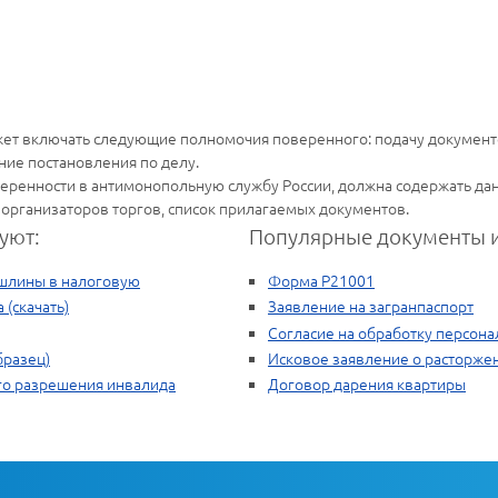
ет включать следующие полномочия поверенного: подачу документ
ание постановления по делу.
веренности в антимонопольную службу России, должна содержать дан
организаторов торгов, список прилагаемых документов.
уют:
Популярные документы и
ошлины в налоговую
Форма Р21001
 (скачать)
Заявление на загранпаспорт
Согласие на обработку персон
бразец)
Исковое заявление о расторже
го разрешения инвалида
Договор дарения квартиры