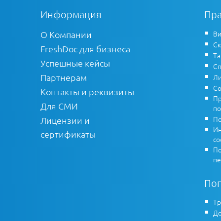
Информация
Пра
О Компании
Ви
Ск
FreshDoc для бизнеса
Т
Успешные кейсы
Сп
Партнерам
Ли
Со
Контакты и реквизиты
Пр
Для СМИ
по
По
Лицензии и
Ин
сертификаты
co
По
пе
По
Тр
До