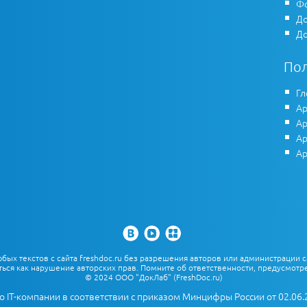
Фо
До
До
По
Гл
Ар
Ар
Ар
Ар
х текстов с сайта freshdoc.ru без разрешения авторов или администрации с
ться как нарушение авторских прав. Помните об ответственности, предусмотре
© 2024 ООО "ДокЛаб" (FreshDoc.ru)
о IT-компании в соответствии с приказом Минцифры России от 02.06.