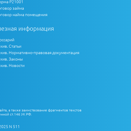
рма Р21001
говор займа
говор найма помещения
лезная информация
оссарий
хив. Статьи
хив. Нормативно-правовая документация
хив. Законы
хив. Новости
айта, а также заимствование фрагментов текстов
нной ст.146 УК РФ.
2025 N 511