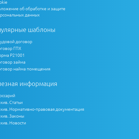
okie
ложение об обработке и защите
рсональных данных
пулярные шаблоны
удовой договор
говор ГПХ
рма Р21001
говор займа
говор найма помещения
лезная информация
оссарий
хив. Статьи
хив. Нормативно-правовая документация
хив. Законы
хив. Новости