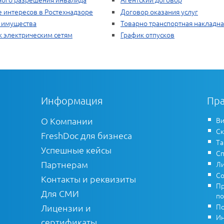
 интересов в Ростехнадзоре
Договор оказания услуг
о имущества
Товарно транспортная накладна
к электрическим сетям
График отпусков
Информация
Пра
О Компании
Ви
Ск
FreshDoc для бизнеса
Т
Успешные кейсы
Сп
Партнерам
Ли
Со
Контакты и реквизиты
Пр
Для СМИ
по
По
Лицензии и
Ин
сертификаты