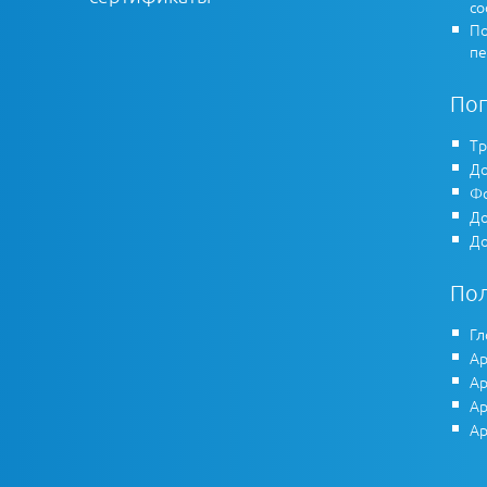
co
По
пе
По
Тр
До
Фо
До
До
По
Гл
Ар
Ар
Ар
Ар