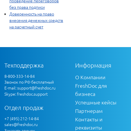
проведение переговоров
без права подписи
Доверенность на право
внесения денежных средств
на расчетный счет
Техподдержка
Информация
8-800-333-14-84
О Компании
Звонок по РФ бесплатный
FreshDoc для
E-mail:
support@freshdoc.ru
бизнеса
Skype: freshdoc.support
Успешные кейсы
Отдел продаж
Партнерам
+7 (495) 212-14-84
Контакты и
sales@freshdoc.ru
реквизиты
Заказать звонок