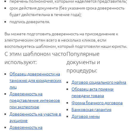
перечень полномочий, которыми наделяется представитель;
срок действия документа (без указания срока доверенность
будет действительна в течение года);
подпись доверителя.
Вы можете подготовить доверенность на присоединение к
электрическим сетям всего в несколько кликов, если
воспользуетесь шаблоном, который подготовили наши юристы.
С этим шаблоном часто
Популярные
используют:
документы и
процедуры:
Образец доверенности на
таможню для юридических
Договор социального найма
лиц
Образец акта приема-
Доверенность на
передачи товара
представление интересов
Форма брачного договора
при экспертизе
Банковская гарантия
Доверенность на участие в
Договор мены
аукционе
Доверенность на