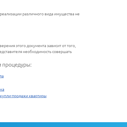
 реализации различного вида имущества не
ерения этого документа зависит от того,
редставителя необходимость совершать
 процедуры:
ла
ика
 купли-продажи квартиры