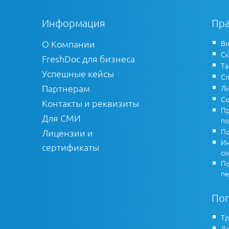
Информация
Пра
О Компании
Ви
Ск
FreshDoc для бизнеса
Т
Успешные кейсы
Сп
Партнерам
Ли
Со
Контакты и реквизиты
Пр
Для СМИ
по
По
Лицензии и
Ин
сертификаты
co
По
пе
По
Тр
До