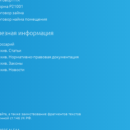
рма Р21001
говор займа
говор найма помещения
лезная информация
оссарий
хив. Статьи
хив. Нормативно-правовая документация
хив. Законы
хив. Новости
айта, а также заимствование фрагментов текстов
нной ст.146 УК РФ.
2025 N 511