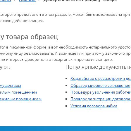
которого представлен в этом разделе, может быть использована при
обные действия лицом.
у товара образец
ся в письменной форме, а вот необходимость нотариального удостов
нному лицу реализовывать. И возникает ли при этом у законного п
ть интересы доверителя в госорганах и прочих инстанциях.
уют:
Популярные документы и
Ходатайство о рассмотрении де
имуществом
Образец мирового соглашения
 жилым помещением
Процедура увольнения работн
 нежилым помещением
Порядок регистрации договора
Условия договора найма