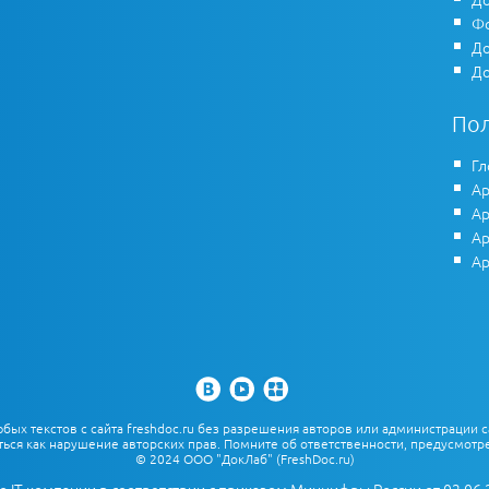
Фо
До
До
По
Гл
Ар
Ар
Ар
Ар
х текстов с сайта freshdoc.ru без разрешения авторов или администрации с
ться как нарушение авторских прав. Помните об ответственности, предусмотре
© 2024 ООО "ДокЛаб" (FreshDoc.ru)
о IT-компании в соответствии с приказом Минцифры России от 02.06.