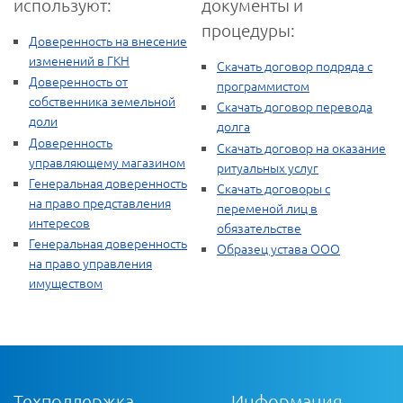
используют:
документы и
процедуры:
Доверенность на внесение
изменений в ГКН
Скачать договор подряда с
Доверенность от
программистом
собственника земельной
Скачать договор перевода
доли
долга
Доверенность
Скачать договор на оказание
управляющему магазином
ритуальных услуг
Генеральная доверенность
Скачать договоры с
на право представления
переменой лиц в
интересов
обязательстве
Генеральная доверенность
Образец устава ООО
на право управления
имуществом
Техподдержка
Информация