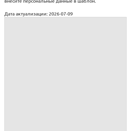
внесите персональные данные в шаблон.
Дата актуализации: 2026-07-09
Ходатайство о восстановлении срока исковой давности
:
ИНН
ОГРН
Юридический адрес
Почтовый адрес
Телефон
Факс
Адрес электронной почты
:
ИНН
ОГРН
Юридический адрес