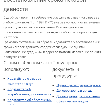
давности
Суд обязан принять требование о защите нарушенного права в
любом случае, (ч. 1 ст. 199 ГК РФ) вне зависимости от истечения
срока подачи искового заявления. Исковая давность
применяется только в том случае, если об этом попросит одна
из сторон.
Грамотно составленный образец ходатайства о восстановлении
срока исковой давности содержит следующие пункты:
наименование суда, ФИО и адрес заявителя, изложение причин
пропуска срока.
С этим шаблоном часто
Популярные
используют:
документы и
процедуры:
Ходатайство о вызове
свидетелей в суд
Журнал регистрации справок
Ходатайство об
Договор аренды склада
истребовании доказательств
Договор аренды помещения
Ходатайство об обеспечении
с физическим лицом
иска