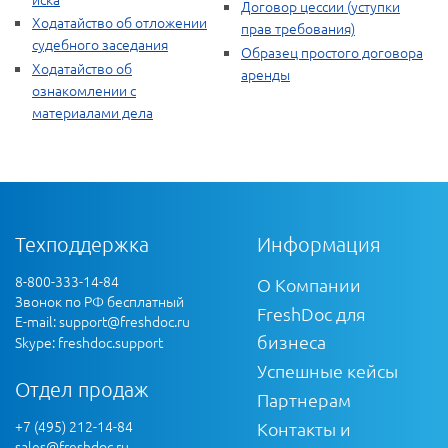
Договор цессии (уступки
Ходатайство об отложении
прав требования)
судебного заседания
Образец простого договора
Ходатайство об
аренды
ознакомлении с
материалами дела
Техподдержка
Информация
8-800-333-14-84
О Компании
Звонок по РФ бесплатный
FreshDoc для
E-mail:
support@freshdoc.ru
бизнеса
Skype: freshdoc.support
Успешные кейсы
Отдел продаж
Партнерам
+7 (495) 212-14-84
Контакты и
sales@freshdoc.ru