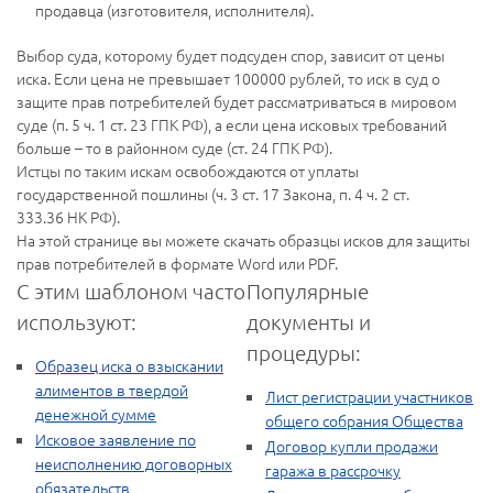
продавца (изготовителя, исполнителя).
Выбор суда, которому будет подсуден спор, зависит от цены
иска. Если цена не превышает 100000 рублей, то иск в суд о
защите прав потребителей будет рассматриваться в мировом
суде (п. 5 ч. 1 ст. 23 ГПК РФ), а если цена исковых требований
больше – то в районном суде (ст. 24 ГПК РФ).
Истцы по таким искам освобождаются от уплаты
государственной пошлины (ч. 3 ст. 17 Закона, п. 4 ч. 2 ст.
333.36 НК РФ).
На этой странице вы можете скачать образцы исков для защиты
прав потребителей в формате Word или PDF.
С этим шаблоном часто
Популярные
используют:
документы и
процедуры:
Образец иска о взыскании
алиментов в твердой
Лист регистрации участников
денежной сумме
общего собрания Общества
Исковое заявление по
Договор купли продажи
неисполнению договорных
гаража в рассрочку
обязательств