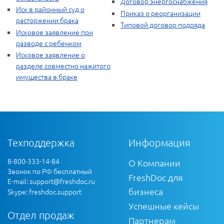
Договор энергоснабжения
Иск в районный суд о
Приказ о реорганизации
расторжении брака
Типовой договор подряда
Исковое заявление при
разводе с ребенком
Исковое заявление о
разделе совместно нажитого
имущества в браке
Техподдержка
Информация
8-800-333-14-84
О Компании
Звонок по РФ бесплатный
FreshDoc для
E-mail:
support@freshdoc.ru
бизнеса
Skype: freshdoc.support
Успешные кейсы
Отдел продаж
Партнерам