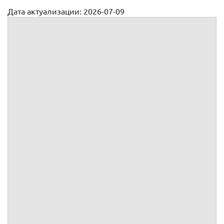
Дата актуализации: 2026-07-09
Иск о защите прав потребителя
:
Место жительства
Место пребывания
Дата рождения
Место рождения
Место работы
СНИЛС
ИНН
Серия и номер документа,
удостоверяющего личность
Серия и номер водительского