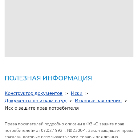
1.
Копии Договора.
2.
Копия уведомления о вручении или иных документов,
подтверждающих направление другим лицам, участвующим
в деле.
ПОЛЕЗНАЯ ИНФОРМАЦИЯ
Конструктор документов
>
Иски
>
Документы по искам в суд
>
Исковые заявления
>
Иск о защите прав потребителя
Права покупателей подробно описаны в ФЗ «О защите прав
потребителей» от 07.02.1992 г. № 2300-1. Закон защищает права
граждан, которые используют услуги, товары для личных,