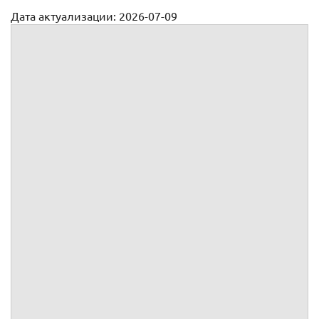
Дата актуализации: 2026-07-09
Мировое соглашение при расторжении брака (разводе)
В
:
Место жительства
Место пребывания
Дата рождения
Место рождения
Место работы
СНИЛС
ИНН
Серия и номер документа,
удостоверяющего личность
Серия и номер
водительского
удостоверения
Телефон: