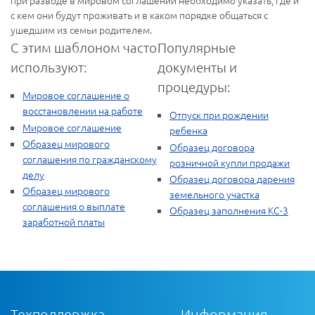
при разводе в мировом соглашении необходимо указать, где и
с кем они будут проживать и в каком порядке общаться с
ушедшим из семьи родителем.
С этим шаблоном часто
Популярные
используют:
документы и
процедуры:
Мировое соглашение о
восстановлении на работе
Отпуск при рождении
Мировое соглашение
ребенка
Образец мирового
Образец договора
соглашения по гражданскому
розничной купли продажи
делу
Образец договора дарения
Образец мирового
земельного участка
соглашения о выплате
Образец заполнения КС-3
заработной платы
Техподдержка
Информация