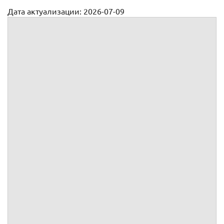
Дата актуализации: 2026-07-09
Отзыв на исковое заявление о взыскании зарплаты
:
Место жительства
Место пребывания
Дата рождения
Место рождения
Место работы
СНИЛС
ИНН
Серия и номер документа,
удостоверяющего личность
Серия и номер
водительского
удостоверения
Телефон: