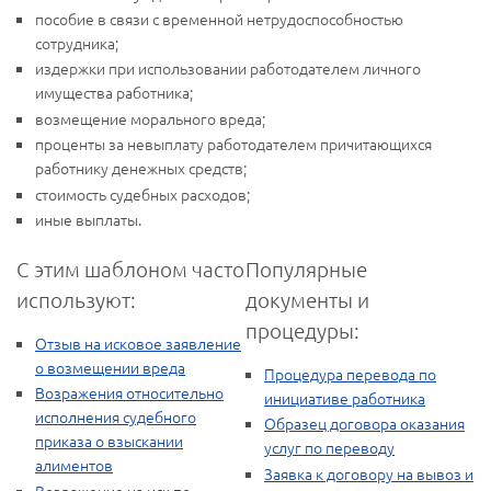
пособие в связи с временной нетрудоспособностью
сотрудника;
издержки при использовании работодателем личного
имущества работника;
возмещение морального вреда;
проценты за невыплату работодателем причитающихся
работнику денежных средств;
стоимость судебных расходов;
иные выплаты.
С этим шаблоном часто
Популярные
используют:
документы и
процедуры:
Отзыв на исковое заявление
о возмещении вреда
Процедура перевода по
Возражения относительно
инициативе работника
исполнения судебного
Образец договора оказания
приказа о взыскании
услуг по переводу
алиментов
Заявка к договору на вывоз и
Возражение на иск по