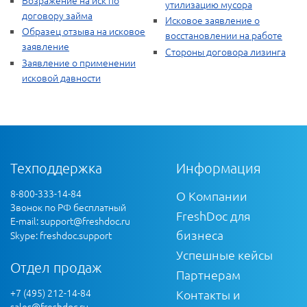
утилизацию мусора
договору займа
Исковое заявление о
Образец отзыва на исковое
восстановлении на работе
заявление
Стороны договора лизинга
Заявление о применении
исковой давности
Техподдержка
Информация
8-800-333-14-84
О Компании
Звонок по РФ бесплатный
FreshDoc для
E-mail:
support@freshdoc.ru
бизнеса
Skype: freshdoc.support
Успешные кейсы
Отдел продаж
Партнерам
+7 (495) 212-14-84
Контакты и
sales@freshdoc.ru