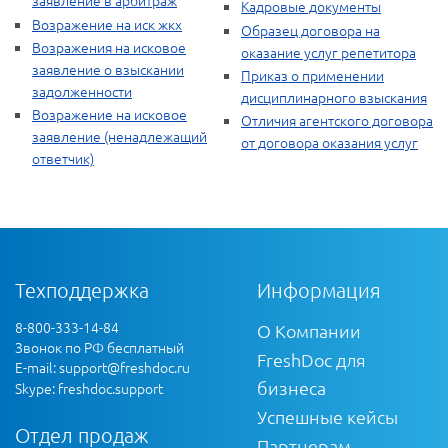
заявление в арбитраж
Кадровые документы
Возражение на иск жкх
Образец договора на
Возражения на исковое
оказание услуг репетитора
заявление о взыскании
Приказ о применении
задолженности
дисциплинарного взыскания
Возражение на исковое
Отличия агентского договора
заявление (ненадлежащий
от договора оказания услуг
ответчик)
Техподдержка
Информация
8-800-333-14-84
О Компании
Звонок по РФ бесплатный
FreshDoc для
E-mail:
support@freshdoc.ru
бизнеса
Skype: freshdoc.support
Успешные кейсы
Отдел продаж
Партнерам