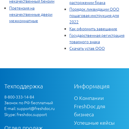
некачественный бензин
расторжении брака
Претензия на
Порядок ликвидации ООО
некачественные двери
пошаговая инструкция для
межкомнатные
2022
Как оформить завещание
Государственная регистрация
товарного знака
Скачать устав ООО
Техподдержка
Информация
8-800-333-14-84
О Компании
Звонок по РФ бесплатный
FreshDoc для
E-mail:
support@freshdoc.ru
бизнеса
Skype: freshdoc.support
Успешные кейсы
Отдел продаж