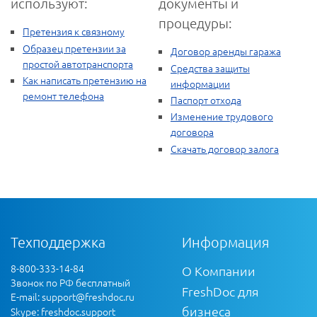
используют:
документы и
процедуры:
Претензия к связному
Образец претензии за
Договор аренды гаража
простой автотранспорта
Средства защиты
Как написать претензию на
информации
ремонт телефона
Паспорт отхода
Изменение трудового
договора
Скачать договор залога
Техподдержка
Информация
8-800-333-14-84
О Компании
Звонок по РФ бесплатный
FreshDoc для
E-mail:
support@freshdoc.ru
бизнеса
Skype: freshdoc.support