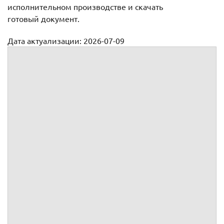
исполнительном производстве и скачать
готовый документ.
Дата актуализации: 2026-07-09
О возбуждении исполнительного производства
В
:
ИНН
ОГРН
Юридический адрес
Почтовый адрес
Телефон
Факс
Адрес электронной почты
:
ИНН