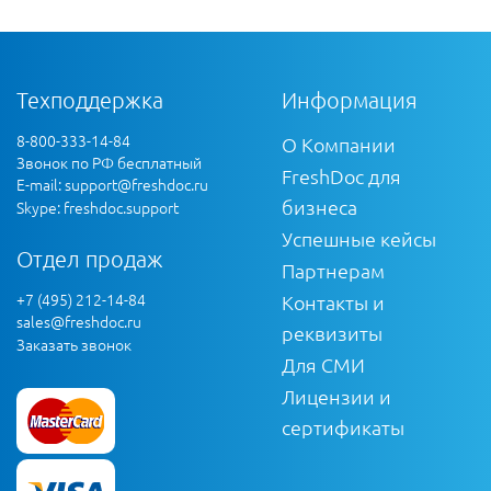
Техподдержка
Информация
8-800-333-14-84
О Компании
Звонок по РФ бесплатный
FreshDoc для
E-mail:
support@freshdoc.ru
бизнеса
Skype: freshdoc.support
Успешные кейсы
Отдел продаж
Партнерам
+7 (495) 212-14-84
Контакты и
sales@freshdoc.ru
реквизиты
Заказать звонок
Для СМИ
Лицензии и
сертификаты