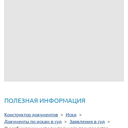
Взысканные денежные средства просим перечислить на
следующий расчетный счет Взыскателя: р/с -
в
к/с
, БИК
.
После возбуждения исполнительного производства прошу
выслать постановление о возбуждении исполнительного
производства, на адрес Взыскателя.
Приложения:
1.
№
от
г., в 1 экз.
2.
Банковские реквизиты взыскателя в 1 экз.
ПОЛЕЗНАЯ ИНФОРМАЦИЯ
Конструктор документов
>
Иски
>
Документы по искам в суд
>
Заявления в суд
>