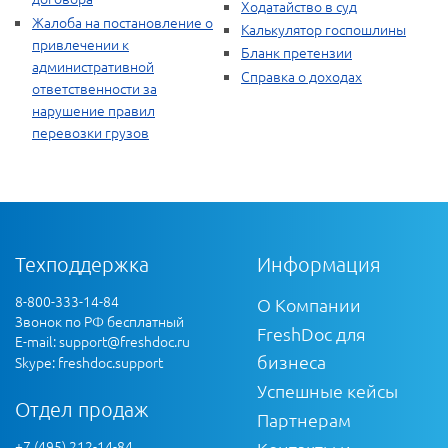
Ходатайство в суд
Жалоба на постановление о
Калькулятор госпошлины
привлечении к
Бланк претензии
административной
Справка о доходах
ответственности за
нарушение правил
перевозки грузов
Техподдержка
Информация
8-800-333-14-84
О Компании
Звонок по РФ бесплатный
FreshDoc для
E-mail:
support@freshdoc.ru
бизнеса
Skype: freshdoc.support
Успешные кейсы
Отдел продаж
Партнерам
+7 (495) 212-14-84