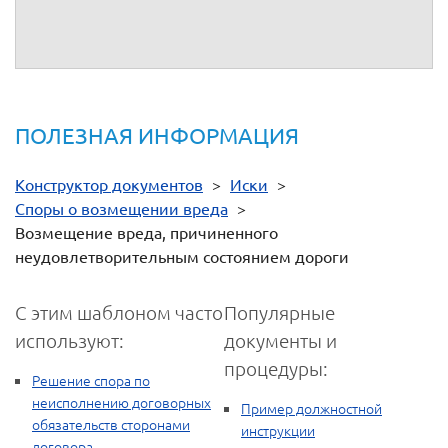
Документ не формируется
Здравствуйте! Уточните, пожалуйста, какой документ не
формируется.
ПОЛЕЗНАЯ ИНФОРМАЦИЯ
Конструктор документов
>
Иски
>
Споры о возмещении вреда
>
Возмещение вреда, причиненного
неудовлетворительным состоянием дороги
С этим шаблоном часто
Популярные
используют:
документы и
процедуры:
Решение спора по
неисполнению договорных
Пример должностной
обязательств сторонами
инструкции
договора