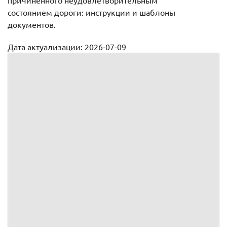
причиненного неудовлетворительным
состоянием дороги: инструкции и шаблоны
документов.
Дата актуализации: 2026-07-09
Возмещение вреда, причиненного неудовлетворительным
состоянием дороги
Возмещение вреда, причиненного в
результате ДТП по причине
неудовлетворительного состояния
дороги
Для того чтобы получить подробную инструкцию по
возмещению вреда, выберите подходящие пункты
опросного листа (в левой части страницы). Исходя из